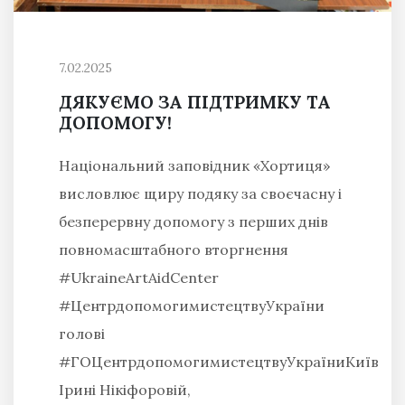
7.02.2025
ДЯКУЄМО ЗА ПІДТРИМКУ ТА
ДОПОМОГУ!
Національний заповідник «Хортиця»
висловлює щиру подяку за своєчасну і
безперервну допомогу з перших днів
повномасштабного вторгнення
#UkraineArtAidCenter
#ЦентрдопомогимистецтвуУкраїни
голові
#ГОЦентрдопомогимистецтвуУкраїниКиїв
Ірині Нікіфоровій,