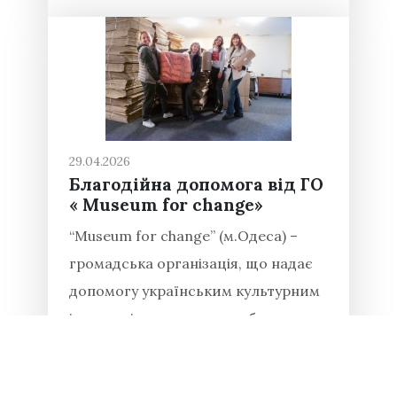
29.04.2026
Благодійна допомога від ГО
« Museum for change»
“Museum for change” (м.Одеса) –
громадська організація, що надає
допомогу українським культурним
інституціям в питаннях збереження
фондових колекцій під час війни.
Національний заповідник