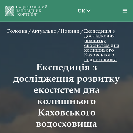
UK
EN
Головна
Актуальне
Новини
UK
Експедиція з
дослідження
розвитку
екосистем дна
колишнього
Каховського
водосховища
Експедиція з
дослідження розвитку
екосистем дна
колишнього
Каховського
водосховища