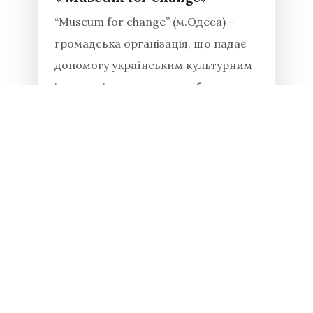
“Museum for change” (м.Одеса) –
громадська організація, що надає
допомогу українським культурним
інституціям в питаннях збереження
фондових колекцій під час війни.
Національний заповідник
«Хортиця» докладає багато зусиль
для збереження історико-
культурних...
Читати повністю