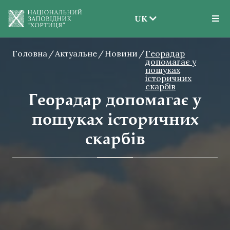
UK
EN
Головна
Актуальне
Новини
UK
Георадар
допомагає у
пошуках
історичних
скарбів
Георадар допомагає у
пошуках історичних
скарбів