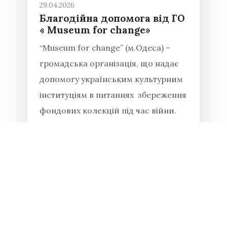
29.04.2026
Благодійна допомога від ГО
« Museum for change»
“Museum for change” (м.Одеса) –
громадська організація, що надає
допомогу українським культурним
інституціям в питаннях збереження
фондових колекцій під час війни.
Національний заповідник
«Хортиця» докладає багато зусиль
для збереження історико-
культурних...
Читати повністю