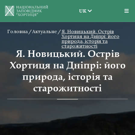
UK
EN
Головна
Актуальне
Я. Новицький. Острів
UK
Хортиця на Дніпрі: його
природа, історія та
старожитності
Я. Новицький. Острів
Хортиця на Дніпрі: його
природа, історія та
старожитності