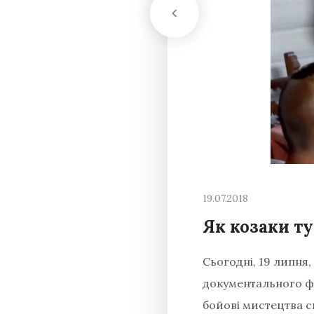
19.07.2018
Як козаки т
Сьогодні, 19 липня
документального фі
бойові мистецтва св