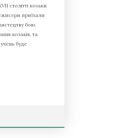
VII столітті козаки
 режисери приїхали
мистецтву бою.
ння козаків, та
 учень буде