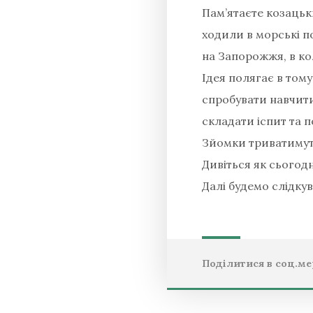
Пам’ятаєте козацьки
ходили в морські п
на Запорожжя, в ко
Ідея полягає в тому
спробувати навчити
складати іспит та п
Зйомки триватимуть
Дивіться як сьогодн
Далі будемо слідку
Поділитися в соц.ме