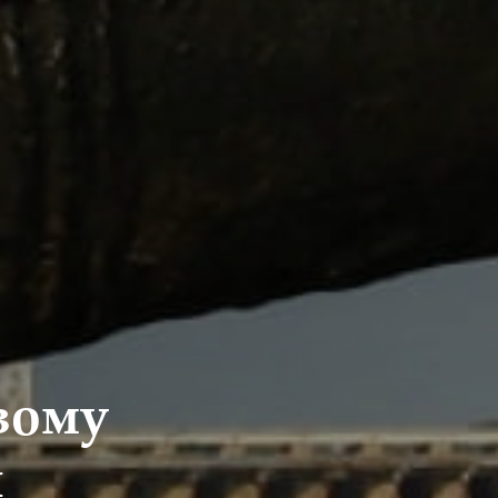
вому
и