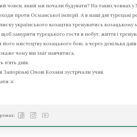
й човен, який ми почали будувати? На таких човнах у X
оходи проти Османської імперії. А в наші дні турецькі
лиску українського козацтва тренуватись козацькому 
 щоб занурити турецького гостя в побут, життя і тренува
 його мистецтву козацького бою, а через декілька днів
окаже чому він зміг навчитись.
 п’ять днів.
і Запорізькі Січові Козаки зустрічали учня.
вати ⚔
режах: