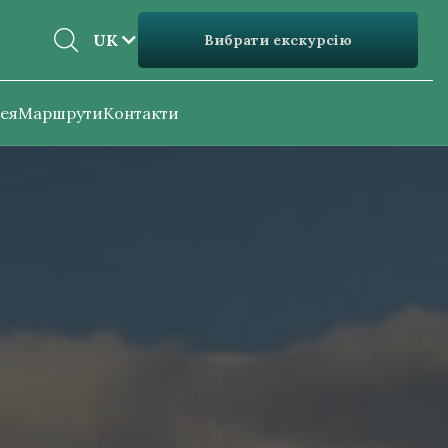
EN
UK
Вибрати екскурсію
UK
ея
Маршрути
Контакти