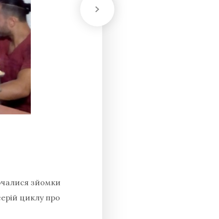
почалися зйомки
серій циклу про