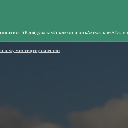
дивитися
Відвідувачам
Інклюзивність
Актуальне
Галер
ойовому мистецтву навчали