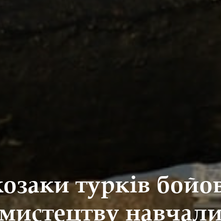
козаки турків бойо
мистецтву навчал