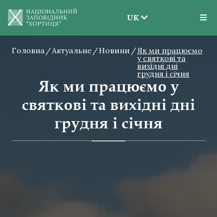
UK
EN
Головна
Актуальне
Новини
UK
Як ми працюємо
у святкові та
вихідні дні
грудня і січня
Як ми працюємо у
святкові та вихідні дні
грудня і січня