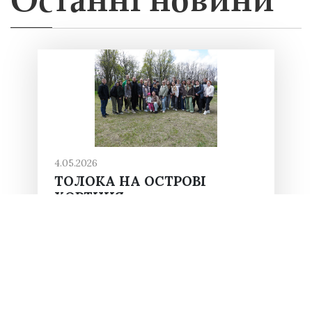
Останні новини
4.05.2026
ТОЛОКА НА ОСТРОВІ
ХОРТИЦЯ
У парку імені Тараса Шевченка на
острові Хортиця відбулася чергова
толока з висадки дерев за участі
заступника міністра культури
України Івана Вербицького, який