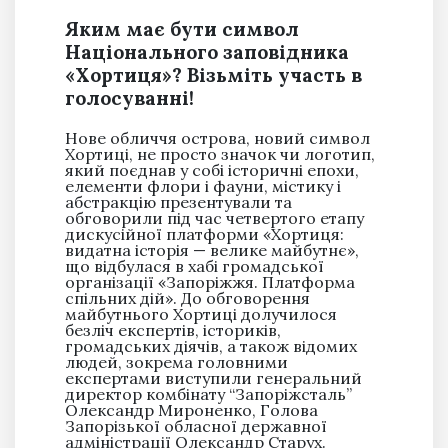
Яким має бути символ
Національного заповідника
«Хортиця»? Візьміть участь в
голосуванні!
Нове обличчя острова, новий символ
Хортиці, не просто значок чи логотип,
який поєднав у собі історичні епохи,
елементи флори і фауни, містику і
абстракцію презентували та
обговорили під час четвертого етапу
дискусійної платформи «Хортиця:
видатна історія — велике майбутнє»,
що відбулася в хабі громадської
організації «Запоріжжя. Платформа
спільних дій». До обговорення
майбутнього Хортиці долучилося
безліч експертів, істориків,
громадських діячів, а також відомих
людей, зокрема головними
експертами виступили генеральний
директор комбінату “Запоріжсталь”
Олександр Мироненко, Голова
Запорізької обласної державної
адміністрації Олександр Старух.