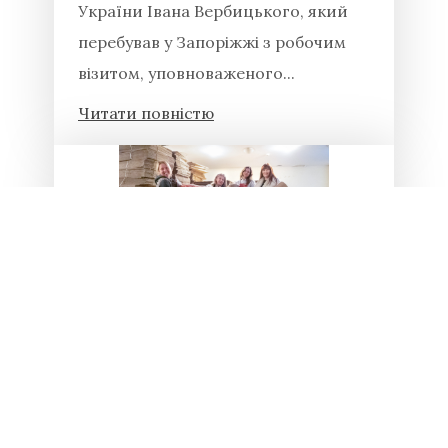
України Івана Вербицького, який
перебував у Запоріжжі з робочим
візитом, уповноваженого...
Читати повністю
29.04.2026
Благодійна допомога від ГО
« Museum for change»
“Museum for change” (м.Одеса) –
громадська організація, що надає