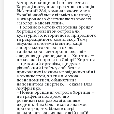
Авторами концепції нового стилю
Хортиці виступила креативна агенція
Bickerstaff.284, команда якого має в
Україні найбільшу кількість нагород
міжнародного фестивалю творчості
«Молоді Канські леви».
– Головною метою створення бренду
Хортиці є розвиток острова як
культурного, історичного, природного
та рекреаційного комплексу. Тому
візуальна система ідентифікації
запорізького острова є більш
глибокою та всесторонньою, аніж
зведення до упередження “Хортиця —
це козаки і пороги на Дніпрі”. Хортиця
— це живий організм, що дуже
різнобічний і таїть у собі безліч
прихованих і ніяким не звіданих тайн і
можливостей, з якими можна
познайомитися, обмінятися і
наповнитися енергією, — сказав Ілля
Ануфрієнко.
– Новий брендинг острова Хортиця —
це графічна подорож, що
розвивається разом зі знанням
людини. Чим більше ми дізнаємося
про острів, тим більше острів
розкривається для нас у всій своїй