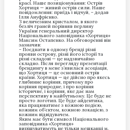
красі. Наше позиціонування: Острів
Хортиця — живий острів сили. Наше
повідомлення: приїдь і відчуй, – додав
Ілля Ануфрієнко.
З величезним кристалом, в якого
безліч граней порівняв перлину
України генеральний директор
Національного заповідника «Хортиця»
Максим Остапенко. На обговоренні він
зазначив:
– Поєднати в одному бренді різні
прояви острову, різні його історії та
різні складові — це надзвичайно
складно. Після перегляду презентації
брендингу в мене з’явилася асоціація,
що Хортиця — це основний острів
країни. Хортиця — це дійсно про якесь
глибинне коріння, причому про
коріння природне, і про коріння
історичне, і коріння, яке дає нам
перспективу в майбутньому. Це буде не
просто логотип. Це буде айдентика,
яка працюватиме з кожною подією,
кожним об’єктом, кожною локацією, з
кожним відвідувачем.
Яким має бути символ Національного
заповідника «Хортиця»
вирішуватимуть не тільки мешканці м.