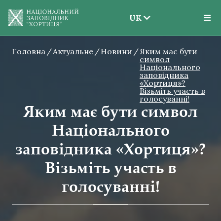
UK
EN
Головна
Актуальне
Новини
UK
Яким має бути
символ
Національного
заповідника
«Хортиця»?
Візьміть участь в
голосуванні!
Яким має бути символ
Національного
заповідника «Хортиця»?
Візьміть участь в
голосуванні!