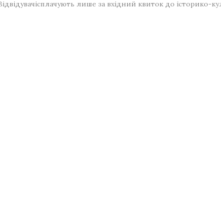
Відвідувачі
сплачують лише за вхідний квиток до історико-ку
режах: