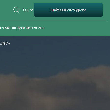
EN
UK
Вибрати екскурсію
UK
ея
Маршрути
Контакти
ОДЯГ»