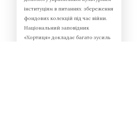
інституціям в питаннях збереження
фондових колекцій під час війни.
Національний заповідник
«Хортиця» докладає багато зусиль
для збереження історико-
культурних...
Читати повністю
19.04.2026
Весняний турнір з легкої