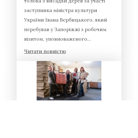
толока з висадки дерев за участі
заступника міністра культури
України Івана Вербицького, який
перебував у Запоріжжі з робочим
візитом, уповноваженого...
Читати повністю
29.04.2026
Благодійна допомога від ГО
« Museum for change»
“Museum for change” (м.Одеса) –