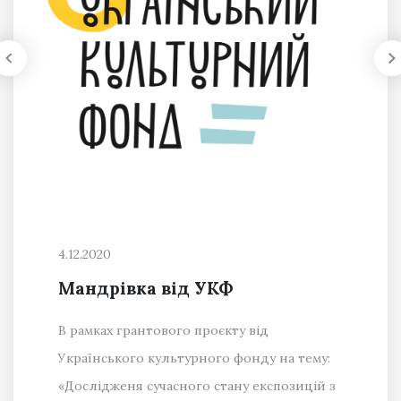
4.12.2020
Мандрівка від УКФ
В рамках грантового проєкту від
Українського культурного фонду на тему:
«Дослідженя сучасного стану експозицій з