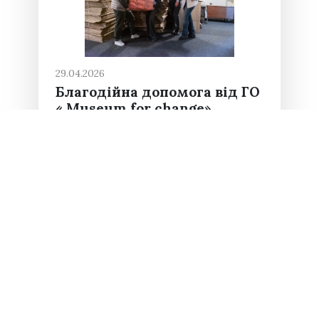
29.04.2026
Благодійна допомога від ГО
« Museum for change»
“Museum for change” (м.Одеса) –
громадська організація, що надає
допомогу українським культурним
інституціям в питаннях збереження
фондових колекцій під час війни.
Національний заповідник
«Хортиця» докладає багато зусиль
для збереження історико-
культурних...