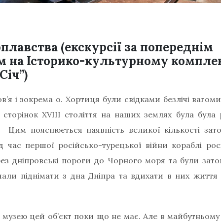
плавства (екскурсії за попереднім
 на Історико-культурному комплек
Січ”)
в’я і зокрема о. Хортиця були свідками безлічі вагоми
 сторінок XVIII століття на наших землях була була 
р. Цим пояснюється наявність великої кількості зато
ід час першої російсько-турецької війни кораблі ро
ез дніпровські пороги до Чорного моря та були зато
чали піднімати з дна Дніпра та вдихати в них життя
 музею цей об’єкт поки що не має. Але в майбутньому