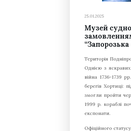
25.01.2025
Музей судно
замовленням
“Запорозька 
Територія Подніпро
Однією з яскравих
війна 1736-1739 р
берегів Хортиці: п
змогли пройти чер
1999 р. кораблі по
експонати.
Офіційного статусу