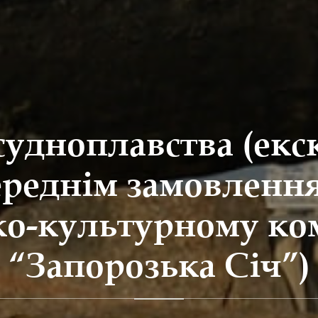
удноплавства (екск
реднім замовленн
ко-культурному ко
“Запорозька Січ”)