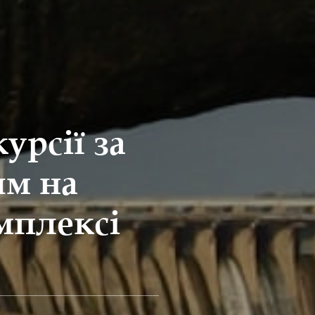
урсії за
ям на
мплексі