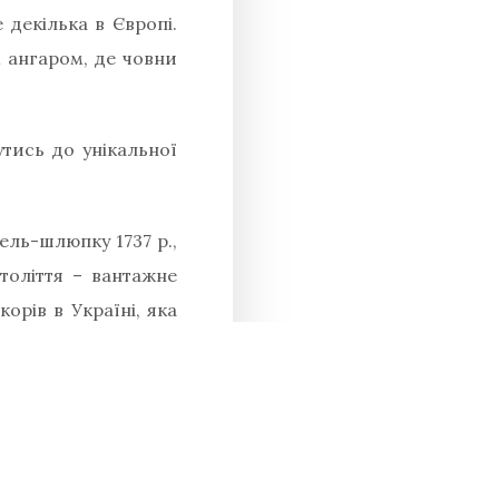
 декілька в Європі.
 ангаром, де човни
утись до унікальної
ель-шлюпку 1737 р.,
століття – вантажне
орів в Україні, яка
творення козацького
ацію та реставрацію