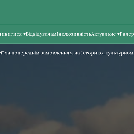
дивитися
Відвідувачам
Інклюзивність
Актуальне
Галер
ії за попереднім замовленням на Історико-культурному