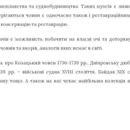
ноплавства та суднобудівництва. Таких музеїв є лише
ерігаються човни є одночасно також і реставраційним
 консервацію та реставрацію.
вачів є можливість побачити на власні очі та доторкн
овнів та якорів, аналогів яких немає в світі.
ь про Козацький човен 1736-1739 рр., Дніпровську дюб
39 рр. – військові судна XVIII століття, Байдак XIX 
нку тощо. А також на вас чекає найбільша колекція як
ні експонатів. Найдавніші з них датуються Х століттям.
курсії відвідувачі зможуть дізнатись про історію с
кції кораблів та їх призначення, навіть про консерв
ити оригінальні фото на згадку.