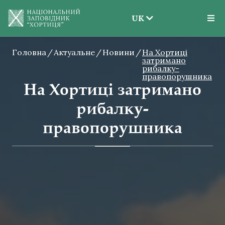
UK
EN
Головна
Актуальне
Новини
UK
На Хортиці
затримано
рибалку-
правопорушника
На Хортиці затримано
рибалку-
правопорушника