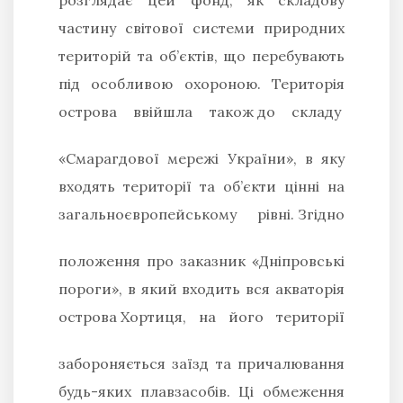
частину світової системи природних
територій та об’єктів, що перебувають
під особливою охороною. Територія
острова ввійшла також
до складу
«Смарагдової мережі України», в яку
входять території та об’єкти цінні на
загальноєвропейському рівні.
Згідно
положення про заказник «Дніпровські
пороги», в який входить вся акваторія
острова
Хортиця, на його території
забороняється заїзд та причалювання
будь-яких плавзасобів. Ці обмеження