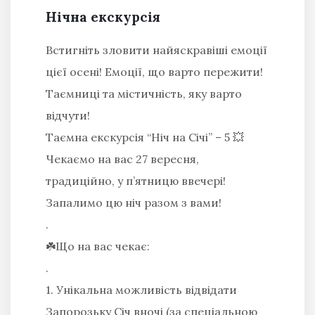
Нічна екскурсія
Встигніть зловити найяскравіші емоції
цієї осені! Емоції, що варто пережити!
Таємниці та містичність, яку варто
відчути!
Таємна екскурсія “Ніч на Січі” – 5 💥
Чекаємо на вас 27 вересня,
традиційно, у п’ятницю ввечері!
Запалимо цю ніч разом з вами!
.
☘️Що на вас чекає:
.
1. Унікальна можливість відвідати
Запорозьку Січ вночі (за спеціальною