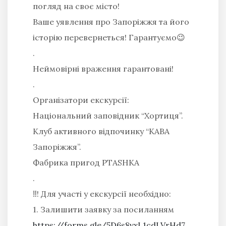
погляд на своє місто!
Ваше уявлення про Запоріжжя та його
історію перевернеться! Гарантуємо😉
.
Неймовірні враження гарантовані!
.
Організатори екскурсії:
Національний заповідник “Хортиця”.
Клуб активного відпочинку “КАВА
Запоріжжя”.
Фабрика пригод PTASHKA
.
‼️! Для участі у екскурсії необхідно:
1. Залишити заявку за посиланням
https://forms.gle/5D6s8vxL1cdLVrHd7