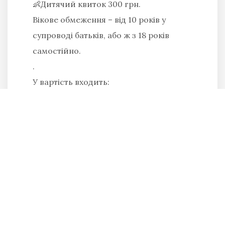
👶Дитячий квиток 300 грн.
Вікове обмеження – від 10 років у
супроводі батьків, або ж з 18 років
самостійно.
.
У вартість входить:
– трансфер до о. Хортиці та
повернення на Металургів;
– участь у музичному перфоменсі;
– вхідні квитки на Січ;
– екскурсія по особливим об’єктам на
Січі;
– інтерактивна нічна екскурсія по
острову;
– участь у театралізованій