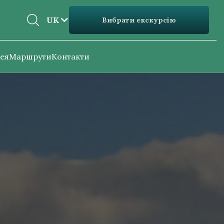
EN
UK
Вибрати екскурсію
UK
ея
Маршрути
Контакти