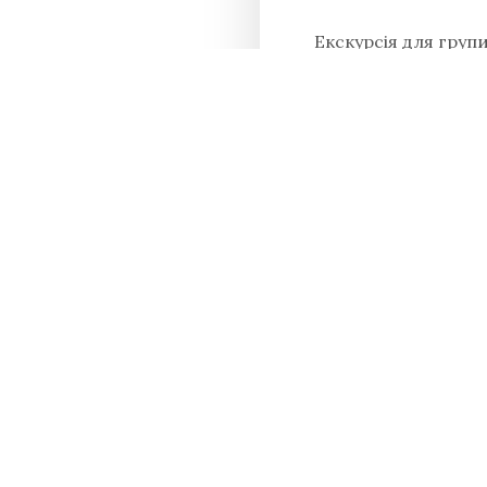
Екскурсія для групи
Тел. для отримання 
Поділитися в соц.ме