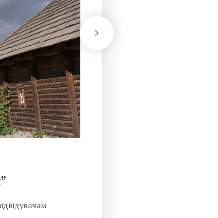
”
відвідувачам