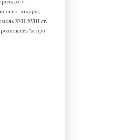
порозького
тепових лицарів,
мель XVII-XVIIІ ст.
розповість їм про