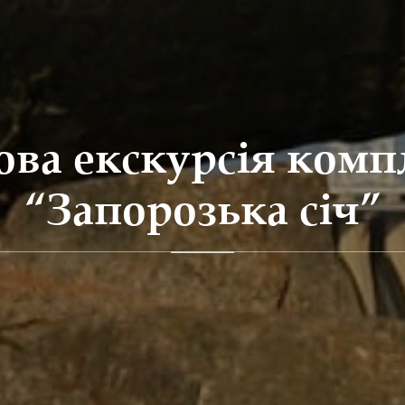
ова екскурсія комп
“Запорозька січ”