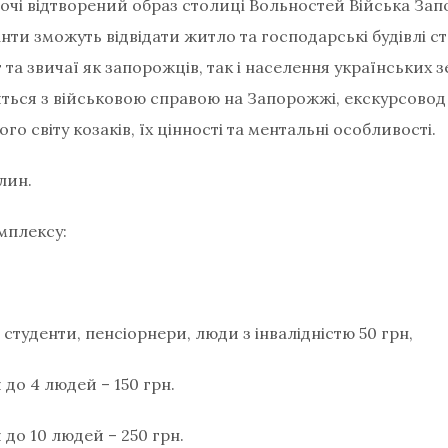
 очі відтворений образ столиці Вольностей Війська За
нти зможуть відвідати житло та господарські будівлі с
 та звичаї як запорожців, так і населення українських зе
ься з військовою справою на Запорожжі, екскурсовод 
го світу козаків, їх цінності та ментальні особливості.
лин.
омплексу:
, студенти, пенсіорнери, люди з інвалідністю 50 грн,
 до 4 людей – 150 грн.
 до 10 людей – 250 грн.