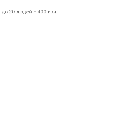
 до 20 людей – 400 грн.
інформації та замовлення цієї екскурсії 096-254-12-09
режах: