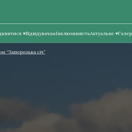
дивитися
Відвідувачам
Інклюзивність
Актуальне
Галер
м “Запорозька січ”