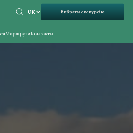
EN
UK
Вибрати екскурсію
UK
ея
Маршрути
Контакти