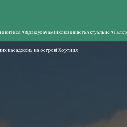
дивитися
Відвідувачам
Інклюзивність
Актуальне
Галер
их насаджень на острові Хортиця