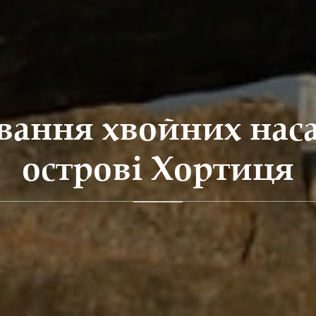
ання хвойних нас
острові Хортиця