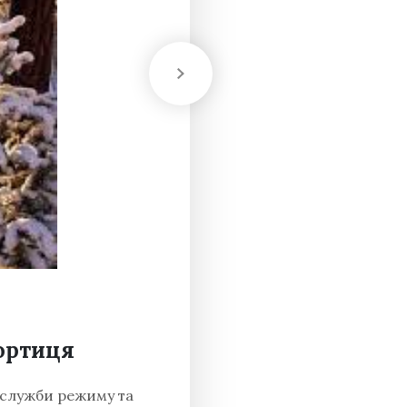
ортиця
в служби режиму та