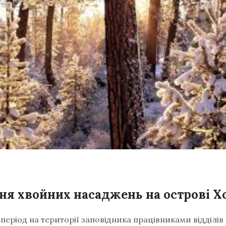
я хвойних насаджень на острові Х
період на території заповідника працівниками відділі