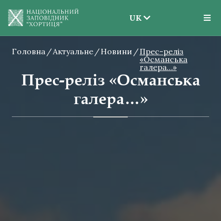
UK
EN
Головна
Актуальне
Новини
UK
Прес-реліз
«Османська
галера…»
Прес-реліз «Османська
галера…»