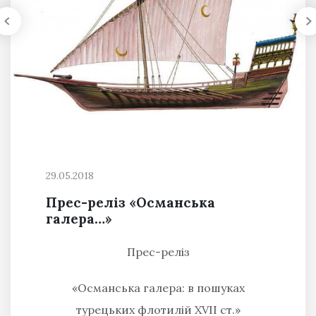
29.05.2018
Прес-реліз «Османська
галера…»
Прес-реліз
«Османська галера: в пошуках
турецьких флотилій
XVII
ст.»