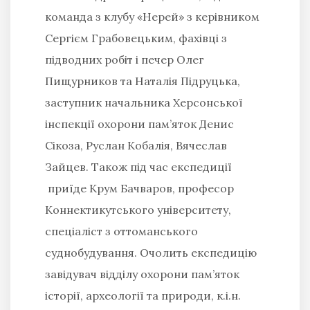
команда з клубу «Нерей» з керівником
Сергієм Грабовецьким, фахівці з
підводних робіт і печер Олег
Пищурников та Наталія Підруцька,
заступник начальника Херсонської
інспекції охорони пам’яток Денис
Сікоза, Руслан Кобалія, Вячеслав
Зайцев. Також під час експедиції
приїде Крум Бачваров, професор
Коннектикутського університету,
спеціаліст з оттоманського
суднобудування. Очолить експедицію
завідувач відділу охорони пам’яток
історії, археології та природи, к.і.н.