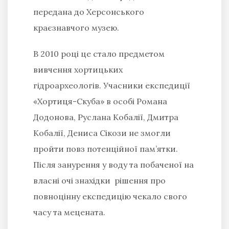
передана до Херсонського
краєзнавчого музею.
В 2010 році це стало предметом
вивчення хортицьких
гідроархеологів. Учасники експедиції
«Хортиця-Скуба» в особі Романа
Додонова, Руслана Кобалії, Дмитра
Кобалії, Дениса Сікози не змогли
пройти повз потенційної пам’ятки.
Після занурення у воду та побаченої на
власні очі знахідки рішення про
повноцінну експедицію чекало свого
часу та мецената.