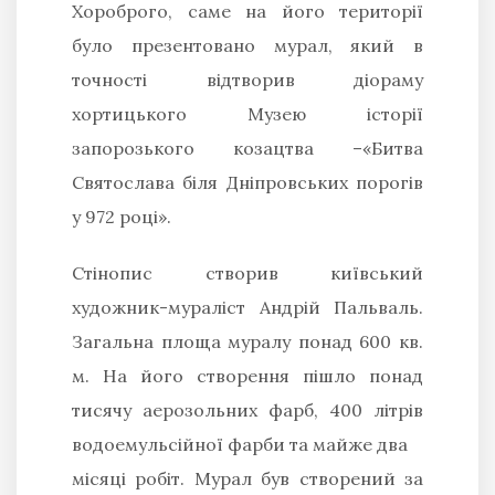
Хороброго, саме на його території
було презентовано мурал, який в
точності відтворив діораму
хортицького Музею історії
запорозького козацтва –«Битва
Святослава біля Дніпровських порогів
у 972 році».
Стінопис створив київський
художник-мураліст Андрій Пальваль.
Загальна площа муралу понад 600 кв.
м. На його створення пішло понад
тисячу аерозольних фарб, 400 літрів
водоемульсійної фарби та майже два
місяці робіт. Мурал був створений за