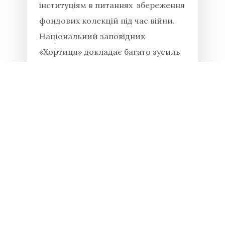
інституціям в питаннях збереження
фондових колекцій під час війни.
Національний заповідник
«Хортиця» докладає багато зусиль
для збереження історико-
культурних...
Читати повністю
19.04.2026
Весняний турнір з легкої