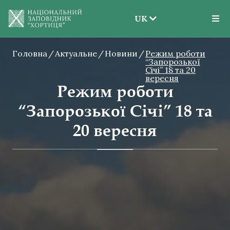
UK
EN
Головна
Актуальне
Новини
UK
Режим роботи
“Запорозької
Січі” 18 та 20
вересня
Режим роботи
“Запорозької Січі” 18 та
20 вересня