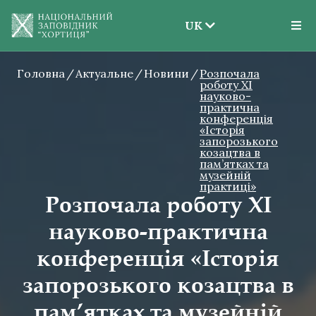
UK
EN
Головна
Актуальне
Новини
UK
Розпочала
роботу ХІ
науково-
практична
конференція
«Історія
запорозького
козацтва в
пам’ятках та
музейній
практиці»
Розпочала роботу ХІ
науково-практична
конференція «Історія
запорозького козацтва в
пам’ятках та музейній