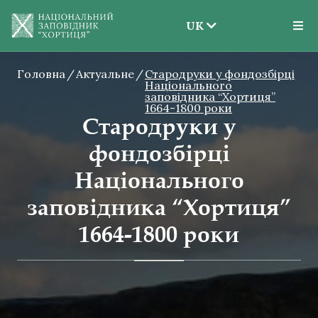
UK
EN
Головна
Актуальне
Стародруки у фондозбірці
UK
Національного
заповідника “Хортиця”
1664-1800 роки
Стародруки у
фондозбірці
Національного
заповідника “Хортиця”
1664-1800 роки