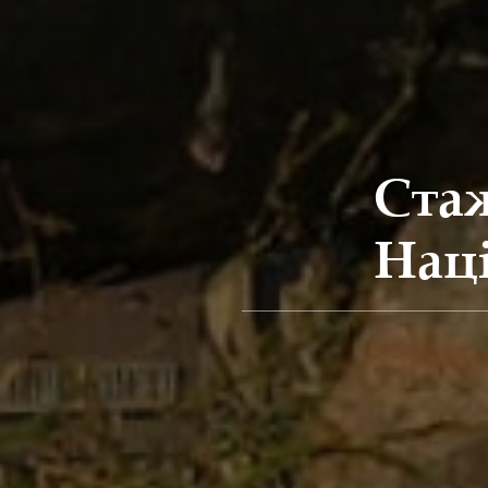
Ста
Наці