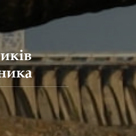
иків
дника