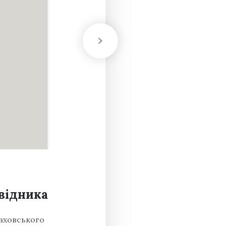
відника
Каховського