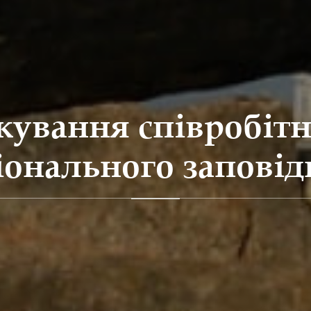
жування співробітн
онального запові