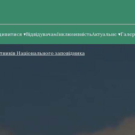
дивитися
Відвідувачам
Інклюзивність
Актуальне
Галер
ітників Національного заповідника