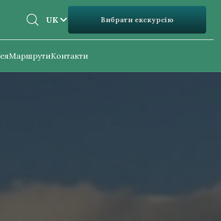
EN
UK
Вибрати екскурсію
UK
ея
Маршрути
Контакти