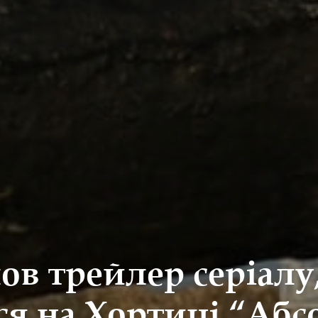
в трейлер серіалу
ся на Хортиці “Аб