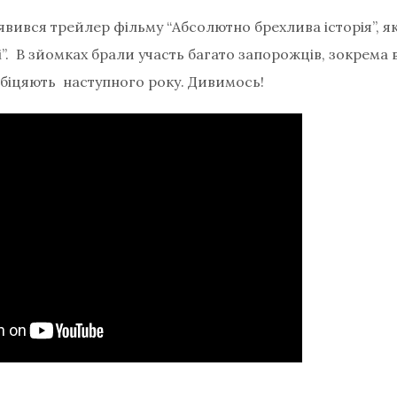
явився трейлер фільму “Абсолютно брехлива історія”, я
і”. В зйомках брали участь багато запорожців, зокрема 
обіцяють наступного року. Дивимось!