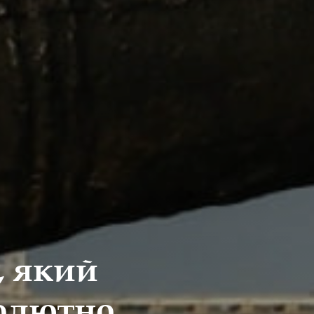
, який
солютно