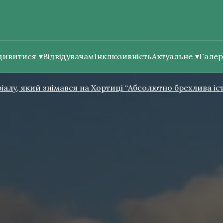
дивитися
Відвідувачам
Інклюзивність
Актуальне
Галер
алу, який знімався на Хортиці “Абсолютно брехлива істо