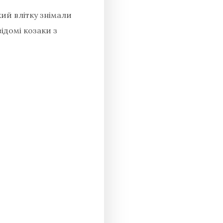
кий влітку знімали
відомі козаки з