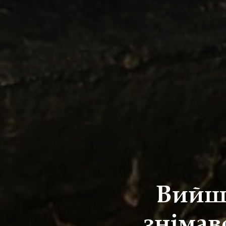
Вийшо
знімав