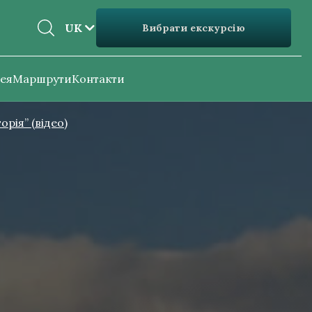
EN
UK
Вибрати екскурсію
UK
ея
Маршрути
Контакти
рія” (відео)