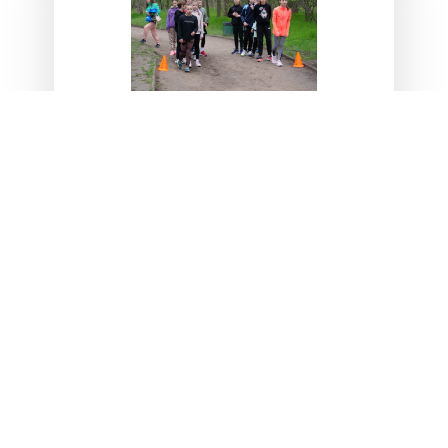
19.04.2026
Весняний турнір з легкої
атлетики на Хортиці
19 квітня 2026 року на території
Національного заповідника
«Хортиця» відбувся весняний турнір
з легкої атлетики, організований
Федерацією легкої атлетики
Запорізької області та
МУЛЬТИСПОРТИВНИМ КЛУБОМ
«POVHATHLETICS». У заході взяли