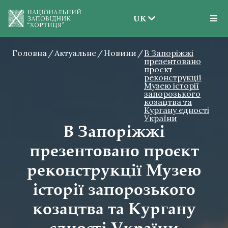
UK
EN
Головна
Актуальне
Новини
UK
В Запоріжжі
презентовано
проєкт
реконструкції
Музею історії
запорозького
козацтва та
Кургану єдності
України
В Запоріжжі
презентовано проєкт
реконструкції Музею
історії запорозького
козацтва та Кургану