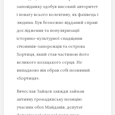
заповіднику здобув високий авторитет
і повагу всього колективу, як фахівець і
людина. Був безмежно відданий справі
дослідження та популяризації
історико-культурної спадщини
січовиків-запорожців та острова
Хортиця, який став частиною його
великого козацького серця. Не
випадково він обрав собі позивний
«Хортиця».
Вячеслав Зайцев завжди займав
активну громадянську позицію:
учасник обох Майданів, депутат
Запорізької міської ради двох