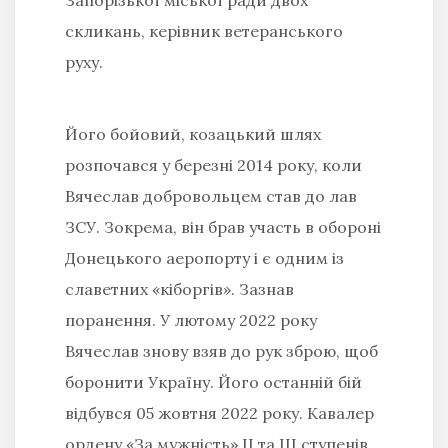
скликань, керівник ветеранського
руху.
Його бойовий, козацький шлях
розпочався у березні 2014 року, коли
Вячеслав добровольцем став до лав
ЗСУ. Зокрема, він брав участь в обороні
Донецького аеропорту і є одним із
славетних «кіборгів». Зазнав
поранення. У лютому 2022 року
Вячеслав знову взяв до рук зброю, щоб
боронити Україну. Його останній бій
відбувся 05 жовтня 2022 року. Кавалер
ордену «За мужність» ІІ та ІІІ ступенів.