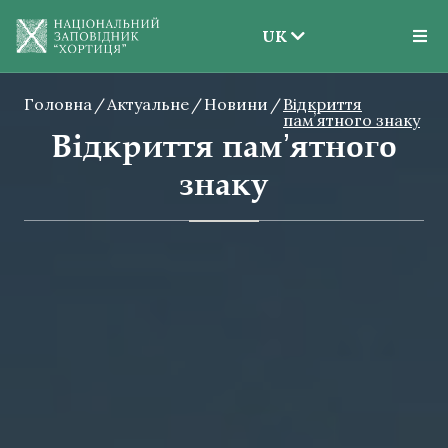
UK
EN
Головна
Актуальне
Новини
UK
Відкриття
памʼятного знаку
Відкриття памʼятного
знаку