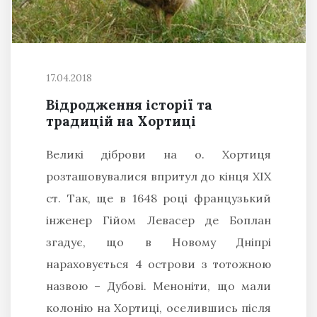
17.04.2018
Відродження історії та
традицій на Хортиці
Великі діброви на о. Хортиця
розташовувалися впритул до кінця ХІХ
ст. Так, ще в 1648 році французький
інженер Гійом Левасер де Боплан
згадує, що в Новому Дніпрі
нараховується 4 острови з тотожною
назвою – Дубові. Меноніти, що мали
колонію на Хортиці, оселившись після