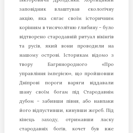
заповідник влаштував екологічну
акцію, яка сягає своїм історичним
корінням в тисячолітню глибину – було
відтворено стародавній ритуал вікінгів
та русів, який вони проводили на
нашому острові. Історикам відомо з
твору Багрянородного «Про
управління імперією», що пройшовши
Дніпрові пороги варяги віддавали
шану своїм богам під Стародавнім
дубом – забивши півня, або навпаки
його відпустивши, кинувши жереб. Під
кінець заходу, отримавши ласку
стародавніх богів, кочет був вже