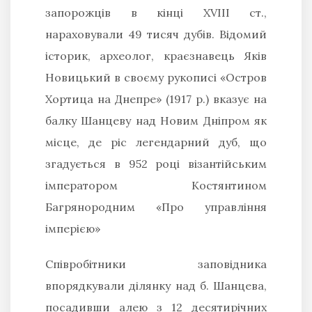
запорожців в кінці XVIII ст.,
нараховували 49 тисяч дубів. Відомий
історик, археолог, краєзнавець Яків
Новицький в своєму рукописі «Остров
Хортица на Днепре» (1917 р.) вказує на
балку Шанцеву над Новим Дніпром як
місце, де ріс легендарний дуб, що
згадується в 952 році візантійським
імператором Костянтином
Багрянородним «Про управління
імперією»
Співробітники заповідника
впорядкували ділянку над б. Шанцева,
посадивши алею з 12 десятирічних