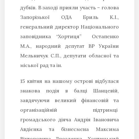
дубків. В заході прияли участь – голова
Запорізької ОДА Бриль К.І.,
генеральний директор Національного
заповідника “Хортиця” Остапенко
М.А., народний депутат ВР України
Мельничук С.П., депутати обласної та
міської рад та ін.
15 квітня на нашому острові відбулася
знакова подія в балці Шанцевій,
завдячуючи великий фінансовій та
організаційній підтримці
громадського діяча Андрія Івановича
Авдієнка та бізнесмена Максима
Вікторовича Дрозденка. Хортицький