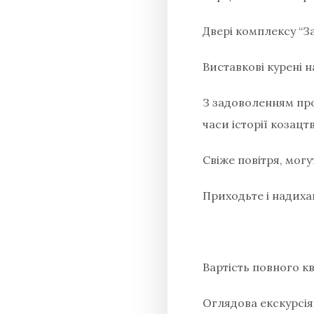
Двері комплексу “Зап
Виставкові курені н
З задоволенням про
часи історії козацт
Свіже повітря, могу
Приходьте і надиха
Вартість повного кви
Оглядова екскурсія 