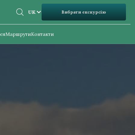
EN
UK
Вибрати екскурсію
UK
ея
Маршрути
Контакти