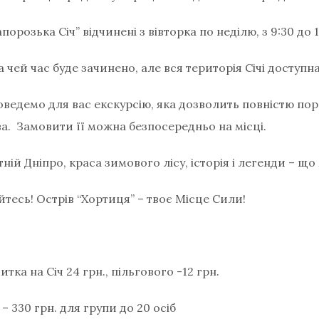
орозька Січ” відчинені з вівторка по неділю, з 9:30 до 1
а чей час буде зачинено, але вся територія Січі доступна
ведемо для вас екскурсію, яка дозволить повністю пор
ва. Замовити її можна безпосередньо на місці.
тній Дніпро, краса зимового лісу, історія і легенди – щ
йтесь! Острів “Хортиця” – твоє Місце Сили!
тка на Січ 24 грн., пільгового -12 грн.
– 330 грн. для групи до 20 осіб