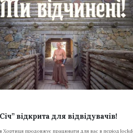
Січ” відкрита для відвідувачів!
в Хортиця продовжує працювати для вас в період lockdo