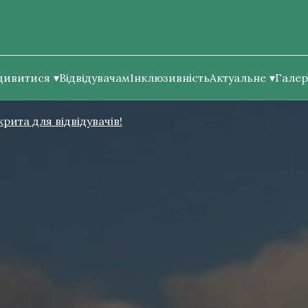
дивитися
Відвідувачам
Інклюзивність
Актуальне
Галер
крита для відвідувачів!