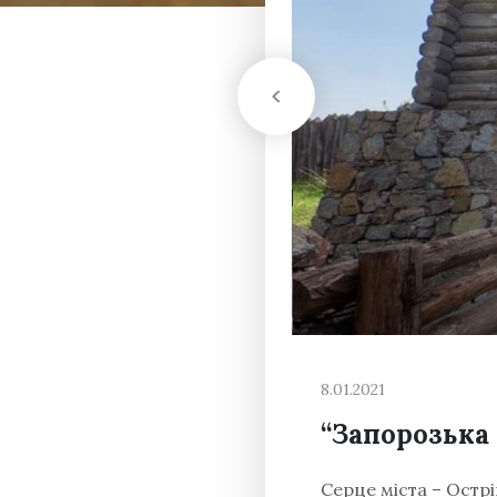
8.01.2021
“Запорозька 
Cерце міста – Острі