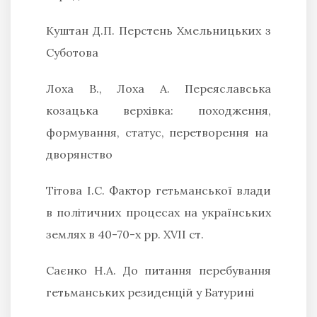
Куштан Д.П.
Перстень Хмельницьких з
Суботова
Лоха В.
,
Лоха А.
Переяславська
козацька верхівка: походження,
формування, статус, перетворення на
дворянство
Тітова І.С.
Фактор гетьманської влади
в політичних процесах на українських
землях в 40-70-х рр. XVII ст.
Саєнко Н.А.
До питання перебування
гетьманських резиденцій у Батурині