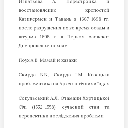
Игнатьева А.
Перестройка и
восстановление крепостей
Казикермен и Тавань в 1687-1698 гг.
после разрушения их во время осады и
штурма 1695 г. в Первом Азовско-
Днепровском походе
П
оух А
.В.
Мамай и казаки
Скирда В.В., Скирда
І.М.
Козацька
проблематика на Археологічних з’їздах
Сокульський А.Л.
Отамани Хортицької
Січі (1552-1558): сучасний стан та
перспективи дослідження проблеми