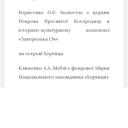
Борисенко О.Є.
Іконостас з церкви
Покрова Пресвятої Богородиці в
історико-культурному комплексі
«Запорозька Січ»
на острові Хортиця
Клименко А.А.
Меблі з фондової збірки
Національного заповідника «Хортиця»
Терещук О.
Козацька кулелійка з
Олешківської Січі в колекії НМІУ
Шелеметьєва Т.І.
Чорнильниці
козацького часу з фондового зібрання