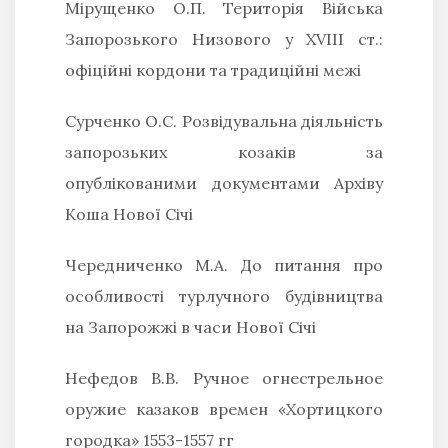
Мірущенко О.П.
Територія Війська
Запорозького Низового у XVIII ст.:
офіційні кордони та традиційні межі
Сурченко О.С.
Розвідувальна діяльність
запорозьких козаків за
опублікованими документами Архіву
Коша Нової Січі
Чередниченко М.А.
До питання про
особливості турлучного будівництва
на Запорожжі в часи Нової Січі
Нефедов В.В.
Ручное огнестрельное
оружие казаков времен «Хортицкого
городка» 1553-1557 гг