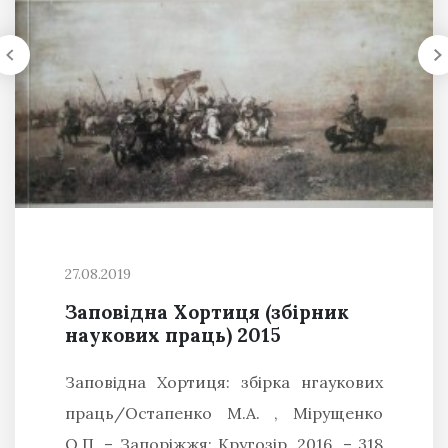
27.08.2019
Заповідна Хортиця (збірник
наукових праць) 2015
Заповідна Хортиця: збірка нгаукових
праць/Остапенко М.А. , Мірущенко
О.П. – Запоріжжя: Кругозір, 2016. – 318