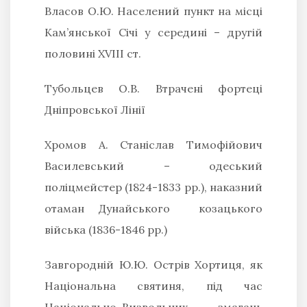
Власов О.Ю.
Населений пункт на місці
Кам’янської Січі у середині – другій
половині ХVIII ст.
Тубольцев О.В.
Втрачені фортеці
Дніпровської Лінії
Хромов А
. Станіслав Тимофійович
Василевський – одеський
поліцмейстер (1824-1833 рр.), наказний
отаман Дунайського козацького
війська (1836-1846 рр.)
Завгородній Ю.Ю.
Острів Хортиця, як
Національна святиня, під час
Національно-Визвольних змагань