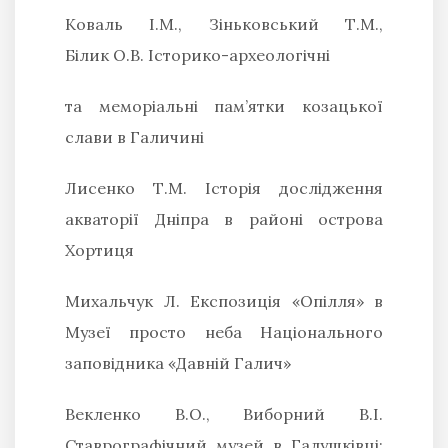
Коваль
І.М., Зіньковський
Т.М.,
Білик
О.В.
Історико-археологічні
та меморіальні пам’ятки козацької
слави в Галичині
Лисенко Т.М.
Історія дослідження
акваторії Дніпра в районі острова
Хортиця
Михальчук Л.
Експозиція «Опілля» в
Музеї просто неба Національного
заповідника «Давній Галич»
Векленко В.О., Виборний
В.І.
Ставрографічний музей в Галушківці: