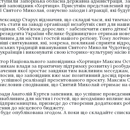
тупили Запорізька обласна державна адміністрація, За
ий заповідник «Хортиця». Присутнім представлений пр
ї Святого Миколая, озвучено заходи і атракції, які буд
лександр Старух відзначив, що складні часи, які тимча
ть стати на заваді організації незабутніх свят для наши
ціями. Обов’язок дорослих – забезпечити свято дітям! 
резидента України «Велике будівництво» отримав нове 
ивим для містян і гостей нашого регіону. Тому логічно
іші святкування, які, зокрема, покликані сприяти від
їнських традицій вшанування Святого Миколи Чудотвор
 українців і виконувати свою історико-культурну місію
тор Національного заповідника «Хортиця» Максим Ос
никам влади за практичну підтримку розвитку і розбуд
значення якої зростає завдяки тим важливим меседжам,
олосив, що заповідник вже має позитивний досвід прове
 успішної реалізації презентованого проєкту. Максим 
висловив сподівання, що Святий Миколай отримає на 
 ради Анатолій Куртєв запевнив, що успішне проведення
ивабливим для містян і гостей, що неодмінно вплине н
ідприємництва, призведе до створення додаткових роб
ення до місцевого бюджету.
буде опублікована згодом. А поки що складайте списк