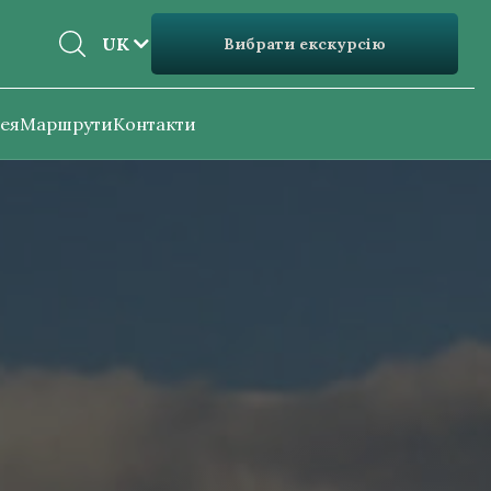
EN
UK
Вибрати екскурсію
UK
ея
Маршрути
Контакти