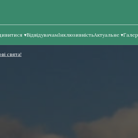
дивитися
Відвідувачам
Інклюзивність
Актуальне
Галер
ві свята!