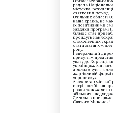
Організаторами вис
рада та Національн
містечка, резиденці
святковий період.
Очільник області О
наша країна, не маю
їх позитивними емо
завдяки програмі П
більше стає привабл
пройдуть найяскрав
споконвічних укра
стати магнітом для
року.
Генеральний дирек
присутнім представ
увагу до Хортиці, 
українцям. Він наг
докладе зусиль для
жартівливій формі 
«прописку».
А секретар міської
острів ще більш пр
розвиткок малого п
збільшить надходж
Детальна програма 
Святого Миколая!