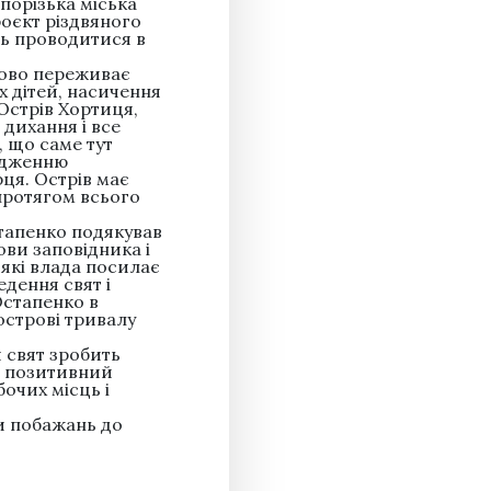
порізька міська
оєкт різдвяного
уть проводитися в
сово переживає
х дітей, насичення
Острів Хортиця,
дихання і все
, що саме тут
родженню
ця. Острів має
 протягом всього
тапенко подякував
ови заповідника і
 які влада посилає
дення свят і
Остапенко в
острові тривалу
 свят зробить
а позитивний
очих місць і
и побажань до