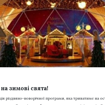
на зимові свята!
ція різдвяно-новорічної програми, яка триватиме на ос