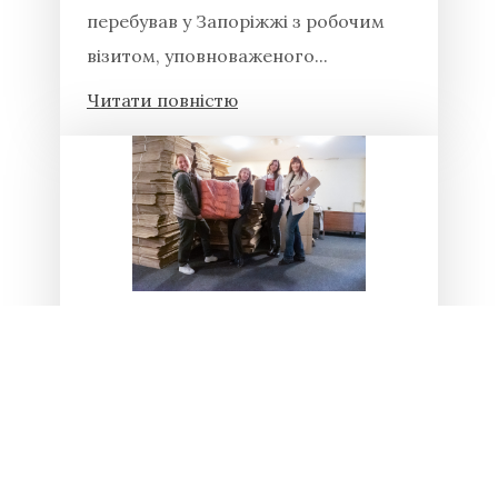
перебував у Запоріжжі з робочим
візитом, уповноваженого...
Читати повністю
29.04.2026
Благодійна допомога від ГО
« Museum for change»
“Museum for change” (м.Одеса) –
громадська організація, що надає
допомогу українським культурним