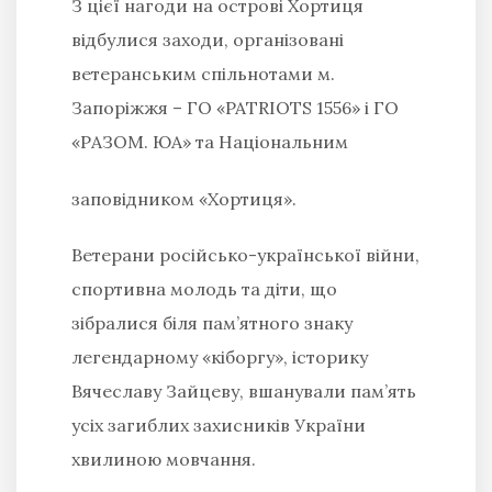
З цієї нагоди на острові Хортиця
відбулися заходи, організовані
ветеранським спільнотами м.
Запоріжжя – ГО «PATRIOTS 1556» і ГО
«РАЗОМ. ЮА»
та Національним
заповідником «Хортиця».
Ветерани російсько-української війни,
спортивна молодь та діти, що
зібралися біля пам’ятного знаку
легендарному «кіборгу», історику
Вячеславу Зайцеву, вшанували пам’ять
усіх загиблих захисників України
хвилиною мовчання.