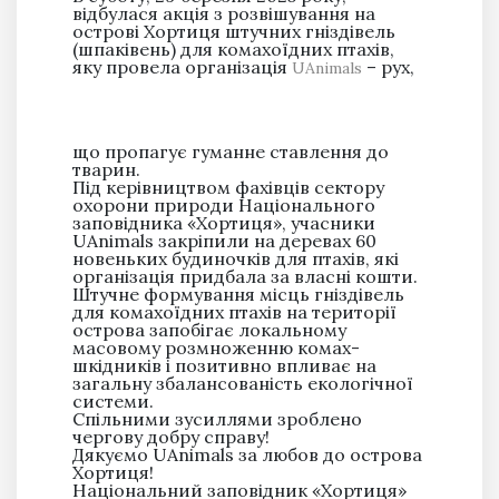
відбулася акція з розвішування на
острові Хортиця штучних гніздівель
(шпаківень) для комахоїдних птахів,
яку провела організація
– рух,
UAnimals
що пропагує гуманне ставлення до
тварин.
Під керівництвом фахівців сектору
охорони природи Національного
заповідника «Хортиця», учасники
UAnimals закріпили на деревах 60
новеньких будиночків для птахів, які
організація придбала за власні кошти.
Штучне формування місць гніздівель
для комахоїдних птахів на території
острова запобігає локальному
масовому розмноженню комах-
шкідників і позитивно впливає на
загальну збалансованість екологічної
системи.
Спільними зусиллями зроблено
чергову добру справу!
Дякуємо UAnimals за любов до острова
Хортиця!
Національний заповідник «Хортиця»