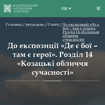
UK
EN
Головна
Актуальне
Статті
До експозиції «Де є
UK
бої – там є герої».
Розділ 14 «Козацькі
обличчя
сучасності»
До експозиції «Де є бої –
там є герої». Розділ 14
«Козацькі обличчя
сучасності»