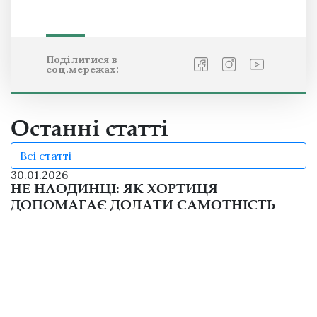
Поділитися в
соц.мережах:
Останні статті
Всі статті
30.01.2026
НЕ НАОДИНЦІ: ЯК ХОРТИЦЯ
ДОПОМАГАЄ ДОЛАТИ САМОТНІСТЬ
Самотність та соціальна ізоляція усе частіше
відчуваються там, де, здавалося б, їх мало не бути —
у великих містах, серед людей та постійного руху.
Багато хто відчуває нестачу справжньої
близькості...
Читати повністю
29.04.2025
До міжнародного дню танцю: гопак –
бойове мистецтво запорожців