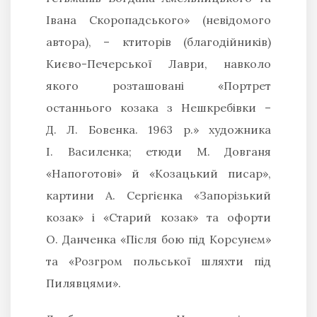
Івана Скоропадського» (невідомого
автора), – ктиторів (благодійників)
Києво-Печерської Лаври, навколо
якого розташовані «Портрет
останнього козака з Нешкребівки –
Д. Л. Бовенка. 1963 р.» художника
І. Василенка; етюди М. Довганя
«Напоготові» й «Козацький писар»,
картини А. Сергієнка «Запорізький
козак» і «Старий козак» та офорти
О. Данченка «Після бою під Корсунем»
та «Розгром польської шляхти під
Пилявцями».