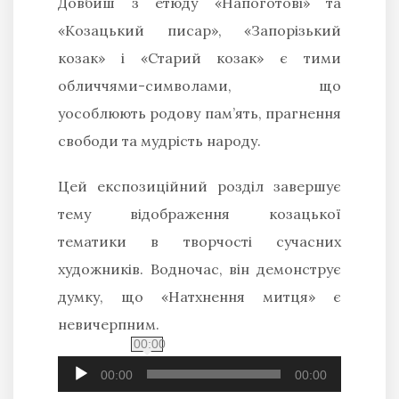
Довбиш з етюду «Напоготові» та
«Козацький писар», «Запорізький
козак» і «Старий козак» є тими
обличчями-символами, що
уособлюють родову пам’ять, прагнення
свободи та мудрість народу.
Цей експозиційний розділ завершує
тему відображення козацької
тематики в творчості сучасних
художників. Водночас, він демонструє
думку, що «Натхнення митця» є
невичерпним.
00:00
Audio
Player
00:00
00:00