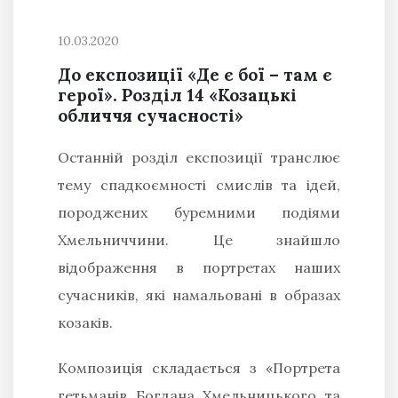
10.03.2020
До експозиції «Де є бої – там є
герої». Розділ 14 «Козацькі
обличчя сучасності»
Останній розділ експозиції транслює
тему спадкоємності смислів та ідей,
породжених буремними подіями
Хмельниччини. Це знайшло
відображення в портретах наших
сучасників, які намальовані в образах
козаків.
Композиція складається з «Портрета
гетьманів Богдана Хмельницького та