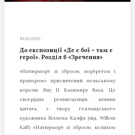
10.03.2020
До експозиції «Де є бої – там є
герої». Розділ 6 «Зречення»
«Натюрморт зі зброєю, портретом і
прапором» присвячений польському
королю Яну ІІ Казимиру Ваза. Це
своєрідна ремінісценція, неявна
цитата, з твору голландського
художника Віллема Калфа (нід. Willem
Kalf) «Натюрморт зі зброєю, келихом