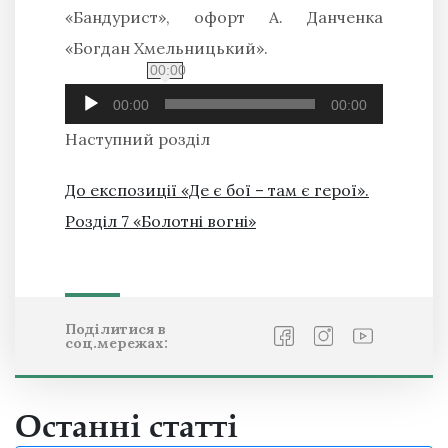
«Бандурист», офорт А. Данченка
«Богдан Хмельницький».
00:00
Audio
Player
00:00
00:00
Наступний розділ
До експозиції «Де є бої – там є герої».
Розділ 7 «Болотні вогні»
Поділитися в
соц.мережах:
Останні статті