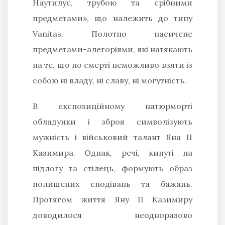
Наутилус, трубою та срібними
предметами», що належить до типу
Vanitas. Полотно насичене
предметами-алегоріями, які натякають
на те, що по смерті неможливо взяти із
собою ні владу, ні славу, ні могутність.
В експозиційному натюрморті
обладунки і зброя символізують
мужність і військовий талант Яна ІІ
Казимира. Однак, речі, кинуті на
підлогу та стілець, формують образ
полишених сподівань та бажань.
Протягом життя Яну ІІ Казимиру
доводилося неодноразово