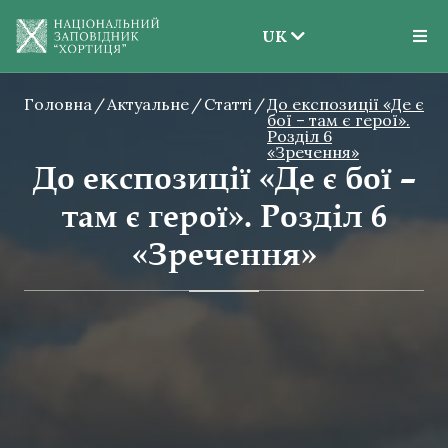
UK
EN
Головна
Актуальне
Статті
До експозиції «Де є
UK
бої – там є герої».
Розділ 6
«Зречення»
До експозиції «Де є бої –
там є герої». Розділ 6
«Зречення»