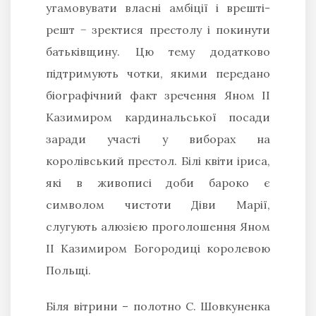
угамовувати власні амбіції і врешті-
решт − зректися престолу і покинути
батьківщину. Цю тему додатково
підтримують чотки, якими передано
біографічний факт зречення Яном ІІ
Казимиром кардинальської посади
заради участі у виборах на
королівський престол. Білі квіти іриса,
які в живописі доби бароко є
символом чистоти Діви Марії,
слугують алюзією проголошення Яном
ІІ Казимиром Богородиці королевою
Польщі.
Біля вітрини – полотно С. Шовкуненка