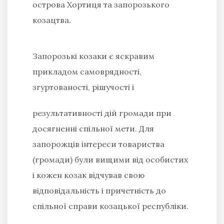
острова Хортиця та запорозького
козацтва.
Запорозькі козаки є яскравим
прикладом самоврядності,
згуртованості, рішучості
і
результативності дій громади при
досягненні спільної мети. Для
запорожців інтереси товариства
(громади) були вищими від особистих
і кожен козак відчував свою
відповідальність і причетність до
спільної справи козацької республіки.