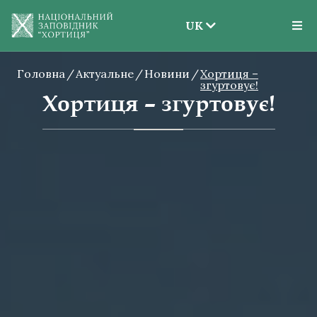
UK
EN
Головна
Актуальне
Новини
UK
Хортиця –
згуртовує!
Хортиця – згуртовує!