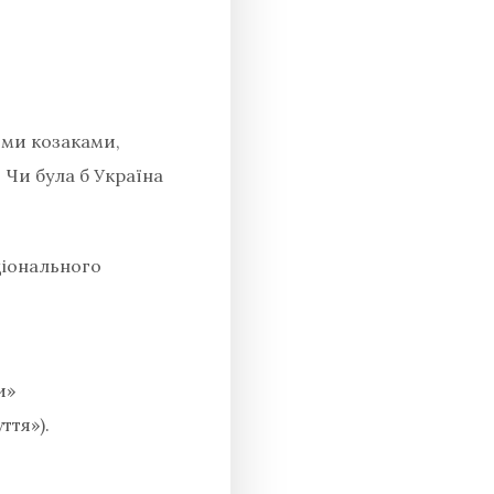
ими козаками,
 Чи була б Україна
аціонального
и»
ття»).