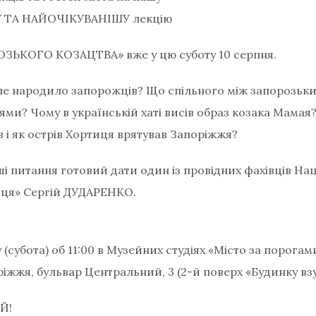
ТА НАЙОЧІКУВАНІШУ лекцію
ЬКОГО КОЗАЦТВА» вже у цю суботу 10 серпня.
ле народило запорожців? Що спільного між запорозьк
ями? Чому в українській хаті висів образ козака Мамая?
в і як острів Хортиця врятував Запоріжжя?
інші питання готовий дати один із провідних фахівців Н
иця» Сергій ДУДАРЕНКО.
 (субота) об 11:00 в Музейних студіях «Місто за порогам
іжжя, бульвар Центральний, 3 (2-й поверх «Будинку взу
Й!