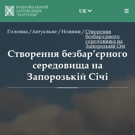
UK
EN
Головна
Актуальне
Новини
UK
Створення
безбар’єрного
середовища на
Запорозькій Січі
Створення безбар’єрного
середовища на
Запорозькій Січі