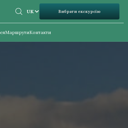
EN
UK
Вибрати екскурсію
UK
ея
Маршрути
Контакти