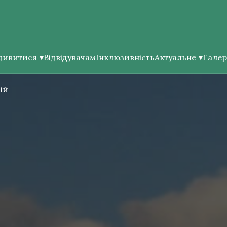
дивитися
Відвідувачам
Інклюзивність
Актуальне
Галер
ій