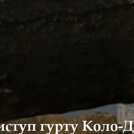
иступ гурту Коло-Д