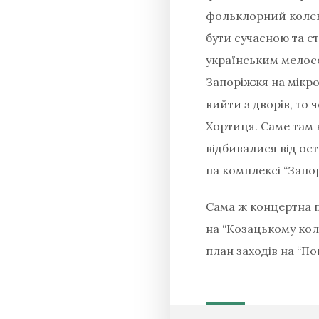
фольклорний колек
бути сучасною та с
українським мелосо
Запоріжжя на мікро
вийти з дворів, то 
Хортиця. Саме там в
відбивалися від ост
на комплексі “Запор
Сама ж концертна пр
на “Козацькому кол
план заходів на “П