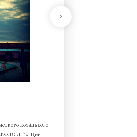
їнського козацького
 «КОЛО ДІЙ».
Цей