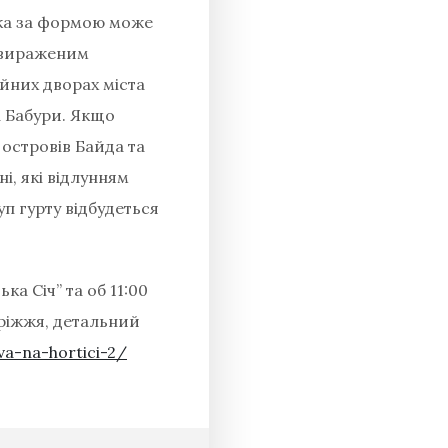
ика за формою може
о вираженим
йних дворах міста
а Бабури. Якщо
 островів Байда та
і, які відлунням
уп гурту відбудеться
а Січ” та об 11:00
оріжжя, детальний
va-na-hortici-2/