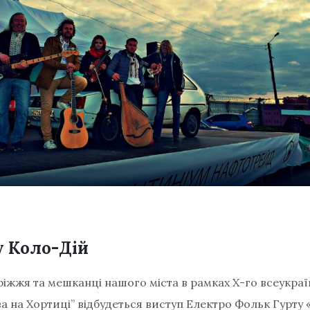
у Коло-Дій
ріжжя та мешканці нашого міста в рамках Х-го всеукра
 на Хортиці” відбудеться виступ
Електро Фольк Гурту