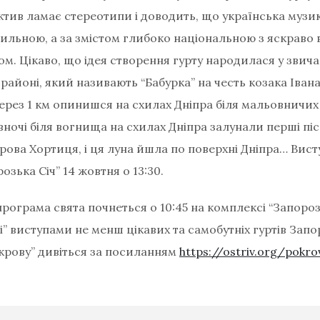
тив ламає стереотипи і доводить, що українська муз
тильною, а за змістом глибоко національною з яскрав
м. Цікаво, що ідея створення гурту народилася у звича
районі, який називають “Бабурка” на честь козака Іван
через 1 км опинишся на схилах Дніпра біля мальовничих
ночі біля вогнища на схилах Дніпра залунали перші пісн
рова Хортиця, і ця луна йшла по поверхні Дніпра… Вист
озька Січ” 14 жовтня о 13:30.
ограма свята почнеться о 10:45 на комплексі “Запорозьк
і” виступами не менш цікавих та самобутніх гуртів Зап
окрову” дивіться за посиланням
https://ostriv.org/pokro