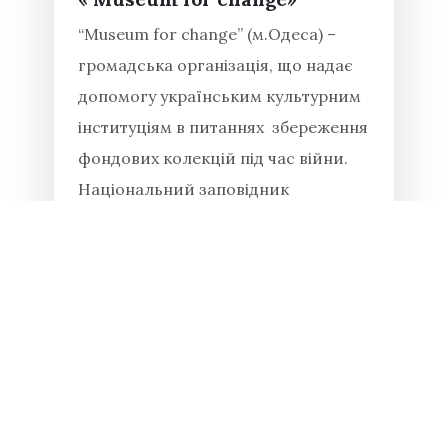
“Museum for change” (м.Одеса) –
громадська організація, що надає
допомогу українським культурним
інституціям в питаннях збереження
фондових колекцій під час війни.
Національний заповідник
«Хортиця» докладає багато зусиль
для збереження історико-
культурних...
Читати повністю