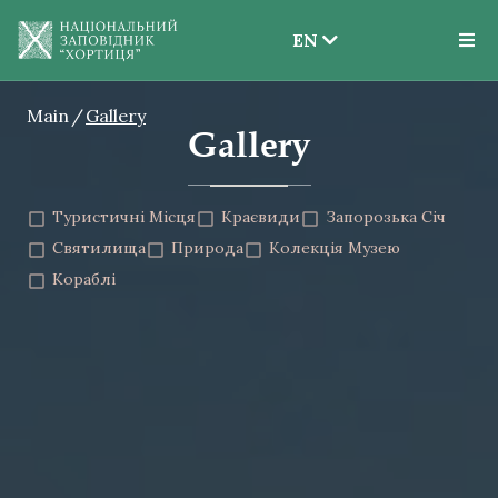
EN
EN
Main
Gallery
UK
Gallery
Туристичні Місця
Краєвиди
Запорозька Січ
Святилища
Природа
Колекція Музею
Кораблі