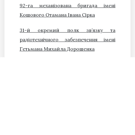
92-га механізована бригада імені
Кошового Отамана Івана Сірка
31-й окремий полк зв’язку та
радіотехнічного забезпечення імені
Гетьмана Михайла Дорошенка
Всі статті про історичних постатей, на
честь яких названі військові
формування легко знайти у фейсбуці
за хештегом
#Історичні_постаті_у_ЗСУ
Поділитися в
соц.мережах: