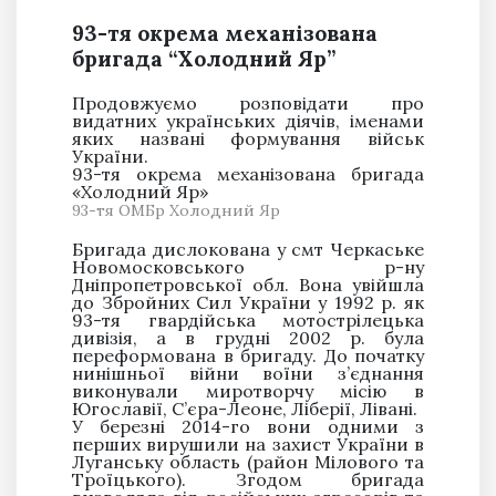
93-тя окрема механізована
бригада “Холодний Яр”
Продовжуємо розповідати про
видатних українських діячів, іменами
яких названі формування військ
України.
93-тя окрема механізована бригада
«Холодний Яр»
93-тя ОМБр Холодний Яр
Бригада дислокована у смт Черкаське
Новомосковського р-ну
Дніпропетровської обл. Вона увійшла
до Збройних Сил України у 1992 р. як
93-тя гвардійська мотострілецька
дивізія, а в грудні 2002 р. була
переформована в бригаду. До початку
нинішньої війни воїни з’єднання
виконували миротворчу місію в
Югославії, С’єра-Леоне, Ліберії, Лівані.
У березні 2014-го вони одними з
перших вирушили на захист України в
Луганську область (район Мілового та
Троїцького). Згодом бригада