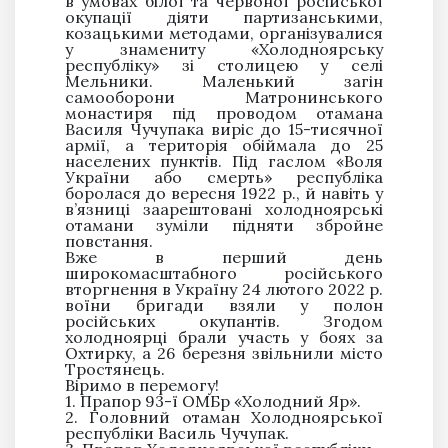
в умовах білої та червоної російської
окупації діяти партизанськими,
козацькими методами, організувалися
у знамениту «Холодноярську
республіку» зі столицею у селі
Мельники. Маленький загін
самооборони Матронинського
монастиря під проводом отамана
Василя Чучупака виріс до 15-тисячної
армії, а територія обіймала до 25
населених пунктів. Під гаслом «Воля
України або смерть» республіка
боролася до вересня 1922 р., й навіть у
в’язниці заарештовані холодноярські
отамани зуміли підняти збройне
повстання.
Вже в перший день
широкомасштабного російського
вторгнення в Україну 24 лютого 2022 р.
воїни бригади взяли у полон
російських окупантів. Згодом
холодноярці брали участь у боях за
Охтирку, а 26 березня звільнили місто
Тростянець.
Віримо в перемогу!
1. Прапор 93-ї ОМБр «Холодний Яр».
2. Головний отаман Холодноярської
республіки Василь Чучупак.