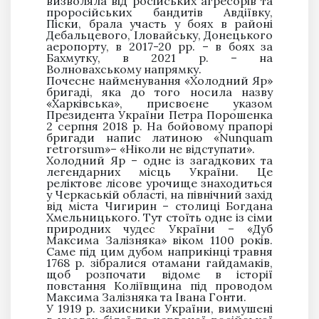
визволяла від російських агресорів та
проросійських бандитів Авдіївку,
Піски, брала участь у боях в районі
Дебальцевого, Іловайську, Донецького
аеропорту, в 2017-20 рр. – в боях за
Бахмутку, в 2021 р. – на
Волновахському напрямку.
Почесне найменування «Холодний Яр»
бригаді, яка до того носила назву
«Харківська», присвоєне указом
Президента України Петра Порошенка
2 серпня 2018 р. На бойовому прапорі
бригади напис латиною «Nunquam
retrorsum»– «Ніколи не відступати».
Холодний Яр – одне із загадкових та
легендарних місць України. Це
реліктове лісове урочище знаходиться
у Черкаській області, на північний захід
від міста Чигирин – столиці Богдана
Хмельницького. Тут стоїть одне із сіми
природних чудес України – «Дуб
Максима Залізняка» віком 1100 років.
Саме під цим дубом наприкінці травня
1768 р. зібралися отамани гайдамаків,
щоб розпочати відоме в історії
повстання Коліївщина під проводом
Максима Залізняка та Івана Гонти.
У 1919 р. захисники України, вимушені